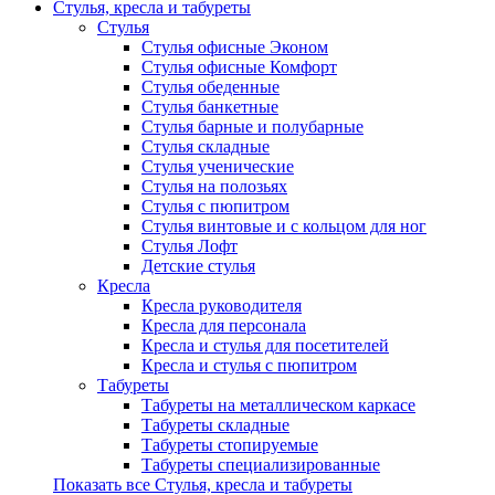
Стулья, кресла и табуреты
Стулья
Стулья офисные Эконом
Стулья офисные Комфорт
Стулья обеденные
Стулья банкетные
Стулья барные и полубарные
Стулья складные
Стулья ученические
Стулья на полозьях
Стулья с пюпитром
Стулья винтовые и с кольцом для ног
Стулья Лофт
Детские стулья
Кресла
Кресла руководителя
Кресла для персонала
Кресла и стулья для посетителей
Кресла и стулья с пюпитром
Табуреты
Табуреты на металлическом каркасе
Табуреты складные
Табуреты стопируемые
Табуреты специализированные
Показать все Стулья, кресла и табуреты